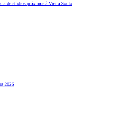
cia de studios próximos à Vieira Souto
ara 2026