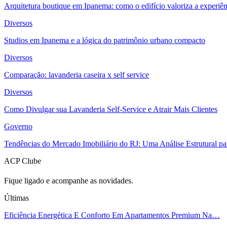
Arquitetura boutique em Ipanema: como o edifício valoriza a experiên
Diversos
Studios em Ipanema e a lógica do patrimônio urbano compacto
Diversos
Comparação: lavanderia caseira x self service
Diversos
Como Divulgar sua Lavanderia Self-Service e Atrair Mais Clientes
Governo
Tendências do Mercado Imobiliário do RJ: Uma Análise Estrutural p
ACP Clube
Fique ligado e acompanhe as novidades.
Últimas
Eficiência Energética E Conforto Em Apartamentos Premium Na…