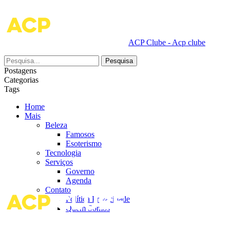
ACP Clube - Acp clube
Postagens
Categorias
Tags
Home
Mais
Beleza
Famosos
Esoterismo
Tecnologia
Serviços
Governo
Agenda
Contato
Política Privacidade
Quem Somos