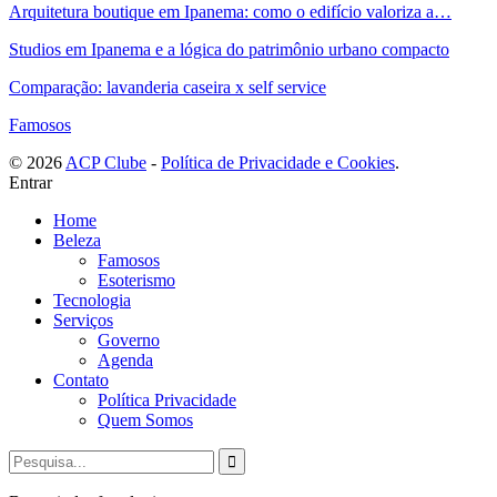
Arquitetura boutique em Ipanema: como o edifício valoriza a…
Studios em Ipanema e a lógica do patrimônio urbano compacto
Comparação: lavanderia caseira x self service
Famosos
©️ 2026
ACP Clube
-
Política de Privacidade e Cookies
.
Entrar
Home
Beleza
Famosos
Esoterismo
Tecnologia
Serviços
Governo
Agenda
Contato
Política Privacidade
Quem Somos