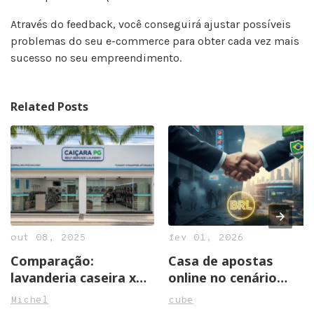
Através do feedback, você conseguirá ajustar possíveis
problemas do seu e-commerce para obter cada vez mais
sucesso no seu empreendimento.
Related Posts
out 08, 2025
fev 01, 2026
Comparação:
Casa de apostas
lavanderia caseira x
online no cenário
self service
atual do Brasil
Michel
cube