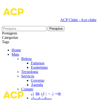
ACP Clube - Acp clube
Postagens
Categorias
Tags
Home
Mais
Beleza
Famosos
Esoterismo
Tecnologia
Serviços
Governo
Agenda
Contato
Política Privacidade
Quem Somos