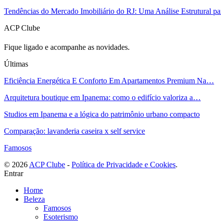
Tendências do Mercado Imobiliário do RJ: Uma Análise Estrutural p
ACP Clube
Fique ligado e acompanhe as novidades.
Últimas
Eficiência Energética E Conforto Em Apartamentos Premium Na…
Arquitetura boutique em Ipanema: como o edifício valoriza a…
Studios em Ipanema e a lógica do patrimônio urbano compacto
Comparação: lavanderia caseira x self service
Famosos
©️ 2026
ACP Clube
-
Política de Privacidade e Cookies
.
Entrar
Home
Beleza
Famosos
Esoterismo