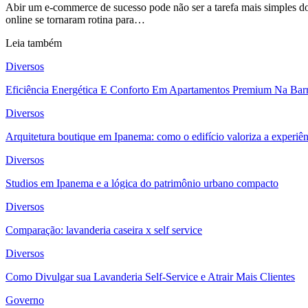
Abir um e-commerce de sucesso pode não ser a tarefa mais simples 
online se tornaram rotina para
…
Leia também
Diversos
Eficiência Energética E Conforto Em Apartamentos Premium Na Barr
Diversos
Arquitetura boutique em Ipanema: como o edifício valoriza a experiên
Diversos
Studios em Ipanema e a lógica do patrimônio urbano compacto
Diversos
Comparação: lavanderia caseira x self service
Diversos
Como Divulgar sua Lavanderia Self-Service e Atrair Mais Clientes
Governo