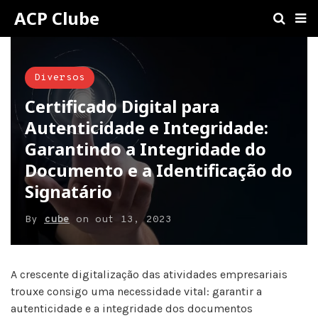
ACP Clube
Diversos
Certificado Digital para
Autenticidade e Integridade:
Garantindo a Integridade do
Documento e a Identificação do
Signatário
By
cube
on
out 13, 2023
A crescente digitalização das atividades empresariais
trouxe consigo uma necessidade vital: garantir a
autenticidade e a integridade dos documentos