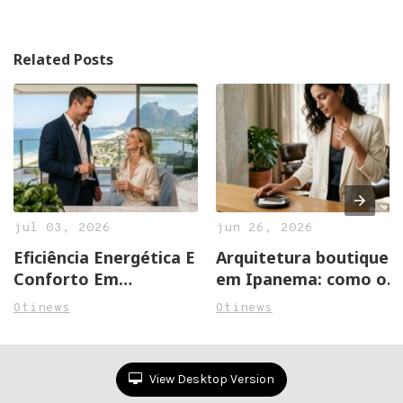
Related Posts
jul 03, 2026
jun 26, 2026
Eficiência Energética E
Arquitetura boutique
Conforto Em
em Ipanema: como o
Apartamentos
edifício valoriza a
Otinews
Otinews
Premium Na Barra Da
experiência de studios
Tijuca
próximos à Vieira
Souto
View Desktop Version