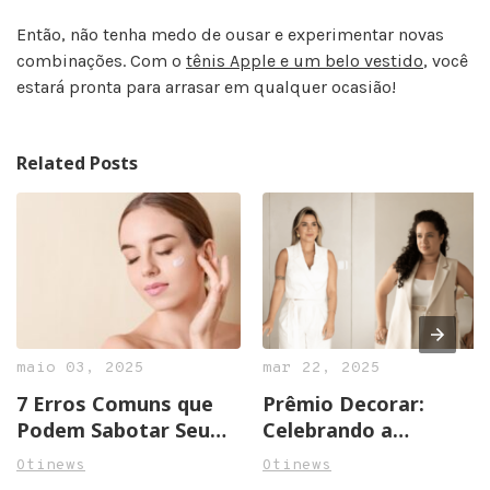
Então, não tenha medo de ousar e experimentar novas
combinações. Com o
tênis Apple e um belo vestido
, você
estará pronta para arrasar em qualquer ocasião!
Related Posts
maio 03, 2025
mar 22, 2025
7 Erros Comuns que
Prêmio Decorar:
Podem Sabotar Seu
Celebrando a
Tratamento de
Arquitetura e o
Otinews
Otinews
Clareamento de Pele
Design de Interiores