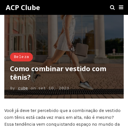
ACP Clube
Beleza
Como combinar vestido com
tênis?
By
cube
on
set 10, 2023
Você já deve ter percebido que a combinação de vestido
com tênis está cada vez mais em alta, não é mesmo?
Essa tendência vem conquistando espaço no mundo da