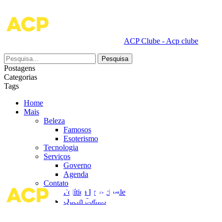
ACP Clube - Acp clube
Postagens
Categorias
Tags
Home
Mais
Beleza
Famosos
Esoterismo
Tecnologia
Serviços
Governo
Agenda
Contato
Política Privacidade
Quem Somos