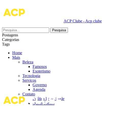
ACP Clube - Acp clube
Postagens
Categorias
Tags
Home
Mais
Beleza
Famosos
Esoterismo
Tecnologia
Serviços
Governo
Agenda
Contato
Política Privacidade
Quem Somos